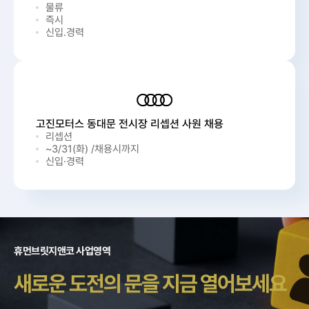
물류
즉시
신입.경력
고진모터스 동대문 전시장 리셉션 사원 채용
리셉션
~3/31(화) /채용시까지
신입·경력
휴먼브릿지앤코 사업영역
새로운 도전의 문을 지금 열어보세요