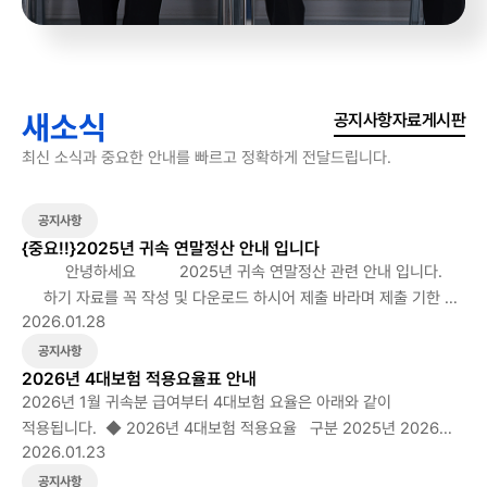
새소식
공지사항
자료게시판
최신 소식과 중요한 안내를 빠르고 정확하게 전달드립니다.
공지사항
{중요!!}2025년 귀속 연말정산 안내 입니다
안녕하세요 2025년 귀속 연말정산 관련 안내 입니다.
하기 자료를 꼭 작성 및 다운로드 하시어 제출 바라며 제출 기한 꼭
2026.01.28
지켜 주시길 바랍니다. 1. 근로자 확인 사항 작성(첨부된 자료
다운로드 한 후 꼭 체크), 주민등록 등본, 가족관계증명서 제출
공지사항
- 필수제출서류 - 근로자 확인사항 작성 시 부양가족의
2026년 4대보험 적용요율표 안내
소득요건은 회계(인사)팀에서 파악할 수 없으니 반 드시 근로자 본인이
2026년 1월 귀속분 급여부터 4대보험 요율은 아래와 같이
부양가족의 소득금액이 100만원 이하(근로소득만 있는 자는 총급여
적용됩니다. ◆ 2026년 4대보험 적용요율 구분 2025년 2026년
2026.01.23
액 500만원이하)인지 여부를 확인하셔야 합니다. -
국민연금 (인상) 9% (근로자, 사업주 각각 4.5% 부담) 9.5% (근로자,
가족관계증명서는 배우자와 본인을 기준으로 3대만 표시되므로
사업주 각각 4.75% 부담) 건강보험 (인상) 7.09% (근로자, 사업주
공지사항