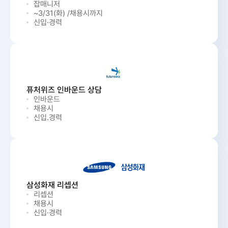
잡매니저
~3/31(화) /채용시까지
신입·경력
퓨처위즈 인바운드 상담
인바운드
채용시
신입.경력
삼성화재 리셉션
리셉션
채용시
신입·경력