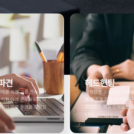
파견
헤드헌팅
재를 직접 고용·관리하며,
경영진·전문가·고급 인력
 지휘 아래 근무하도록 파
로 비공개 직접 탐색을 통
정적인 인력 운영을 지원합
최적화된 핵심 인재를 발
니다.