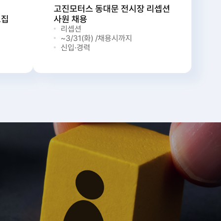
고진모터스 동대문 전시장 리셉션
모집
사원 채용
리셉션
~3/31(화) /채용시까지
신입·경력