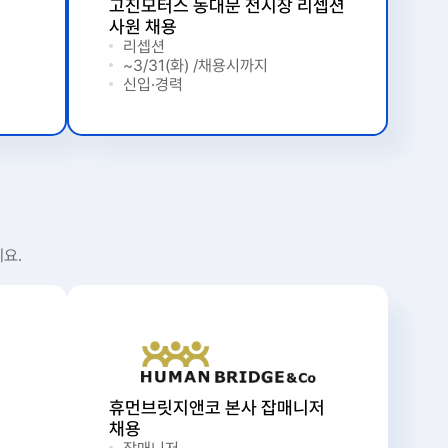
고진모터스 동대문 전시장 리셉션
사원 채용
리셉션
~3/31(화) /채용시까지
신입·경력
요.
휴먼브릿지앤코 본사 잡매니저
채용