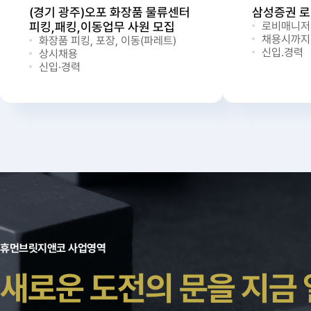
(경기 광주)오포 화장품 물류센터
삼성증권 
피킹,패킹,이동업무 사원 모집
로비매니저
채용시까지
화장품 피킹, 포장, 이동(파레트)
신입.경력
상시채용
신입·경력
휴먼브릿지앤코 사업영역
새로운 도전의 문을 지금