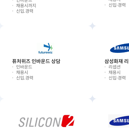
인바운드
신입·경력
채용시까지
신입.경력
퓨처위즈 인바운드 상담
삼성화재 
인바운드
리셉션
채용시
채용시
신입.경력
신입·경력