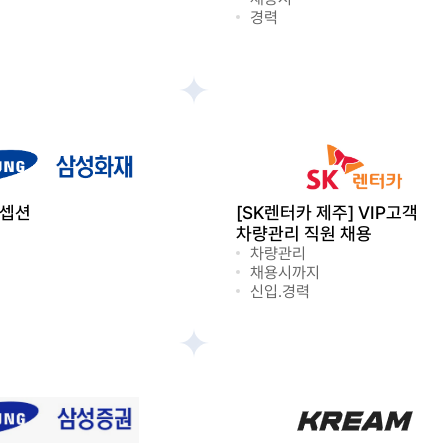
경력
리셉션
[SK렌터카 제주] VIP고객
차량관리 직원 채용
차량관리
채용시까지
신입.경력