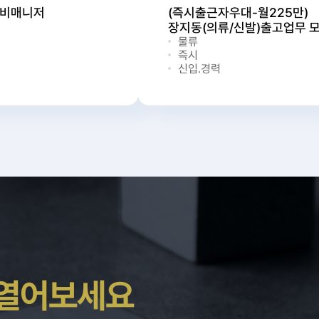
로비매니저
(즉시출근자우대-월225만)
장지동(의류/신발)출고업무 
물류
즉시
신입.경력
 열어보세요