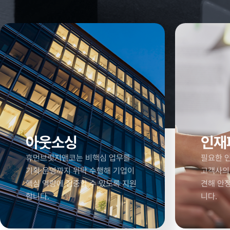
아웃소싱
인재
휴먼브릿지앤코는 비핵심 업무를
필요한 인
기획·운영까지 위탁 수행해 기업이
고객사의
핵심 역량에 집중할 수 있도록 지원
견해 안
합니다.
니다.