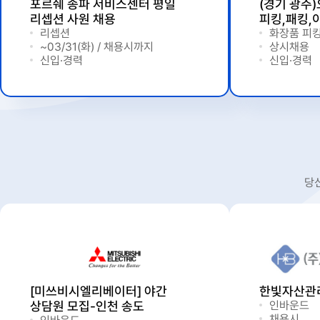
포르쉐 송파 서비스센터 평일
(경기 광주
리셉션 사원 채용
피킹,패킹,
리셉션
화장품 피킹
~03/31(화) / 채용시까지
상시채용
신입·경력
신입·경력
당
[미쓰비시엘리베이터] 야간
한빛자산관
상담원 모집-인천 송도
인바운드
채용시