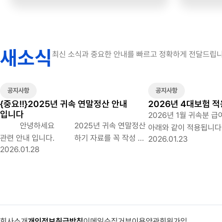
새소식
최신 소식과 중요한 안내를 빠르고 정확하게 전달드립니
공지사항
공지사항
{중요!!}2025년 귀속 연말정산 안내
2026년 4대보험 
입니다
2026년 1월 귀속분 
안녕하세요 2025년 귀속 연말정산
아래와 같이 적용됩니다. ◆ 2026년 4대
관련 안내 입니다. 하기 자료를 꼭 작성 및
2026.01.23
적용요율 구분 2025년 2026년 국민연금
2026.01.28
다운로드 하시어 제출 바라며 제출 기한 꼭 지켜
(인상) 9% (근로자, 사업주 각각 4.5% 부담)
주시길 바랍니다. 1. 근로자 확인 사항
9.5% (근로자, 사업주 각각 4.75% 부담)
작성(첨부된 자료 다운로드 한 후 꼭
건강보험 (인상) 7.09% (근로자, 사업주 각각
체크), 주민등록 등본, 가족관계증명서 제출
3.545% 부담) 7.19% (근로자, 사업주 각각
- 필수제출서류 - 근로자 확인사항 작성
3.595% 부담) 장기요양보험료율 12.95%
시 부양가족의 소득요건은 회계(인사)팀에서
(건강보험료 x 12.95%) 장기요양보험료
회사소개
개인정보취급방침
이메일수집거부
이용약관
회원가입