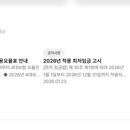
다.
공지사항
적용요율표 안내
2026년 적용 최저임금 고시
급여부터 4대보험 요율은
[최저 임금법] 제 10조 제1항에 따라 2026년
보험
1월 1일부터 2026년 12월 31일까지 적용되는
2026.01.23
최저임금액을 다음과 같이 고시 합니다 1.
최저임금액 2025년 2026년 시급 10,030원
209시간 기준 : 2,096,270 시급 10,320원
209시간 기준 : 2,156,880 ◆ 주 소정근로
40시간을 근무할 경우, 월 환산 기준시간 주
209시간(주당 유급주휴 8시간 포함) 기준 2.
율
최저임금의 사업의 종류별 구분 여부 ○