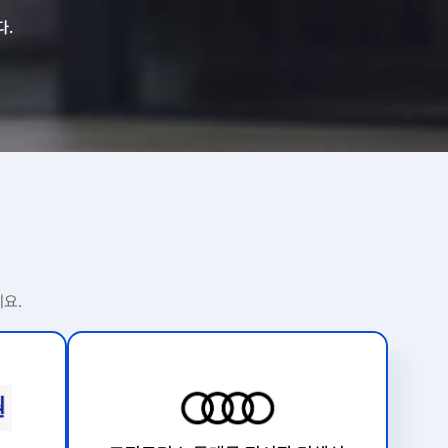
다.
요.