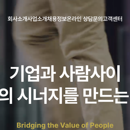
회사소개
사업소개
채용정보
온라인 상담문의
고객센터
CEO 인사말
아웃소싱
채용정보
증명서 신청
공지사항
연혁
인재파견
자료게시판
조직도
헤드헌팅
오시는길
채용대행
기업과 사람사이
의 시너지를 만드는
Bridging the Value of People