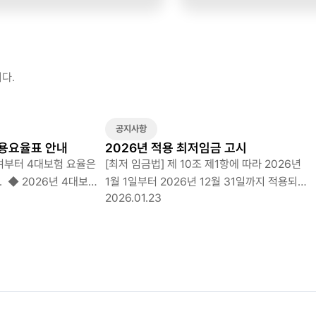
다.
공지사항
적용요율표 안내
2026년 적용 최저임금 고시
급여부터 4대보험 요율은
[최저 임금법] 제 10조 제1항에 따라 2026년
보험
1월 1일부터 2026년 12월 31일까지 적용되는
2026.01.23
최저임금액을 다음과 같이 고시 합니다 1.
최저임금액 2025년 2026년 시급 10,030원
209시간 기준 : 2,096,270 시급 10,320원
209시간 기준 : 2,156,880 ◆ 주 소정근로
40시간을 근무할 경우, 월 환산 기준시간 주
209시간(주당 유급주휴 8시간 포함) 기준 2.
율
최저임금의 사업의 종류별 구분 여부 ○