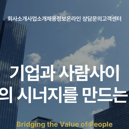
회사소개
사업소개
채용정보
온라인 상담문의
고객센터
CEO 인사말
아웃소싱
채용정보
증명서 신청
공지사항
연혁
인재파견
자료게시판
조직도
헤드헌팅
오시는길
채용대행
기업과 사람사이
의 시너지를 만드는
Bridging the Value of People