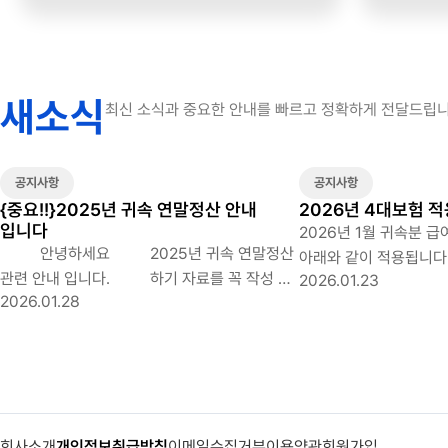
새소식
최신 소식과 중요한 안내를 빠르고 정확하게 전달드립니
공지사항
공지사항
{중요!!}2025년 귀속 연말정산 안내
2026년 4대보험 
입니다
2026년 1월 귀속분 
안녕하세요 2025년 귀속 연말정산
아래와 같이 적용됩니다. ◆ 2026년 4대
관련 안내 입니다. 하기 자료를 꼭 작성 및
2026.01.23
적용요율 구분 2025년 2026년 국민연금
2026.01.28
다운로드 하시어 제출 바라며 제출 기한 꼭 지켜
(인상) 9% (근로자, 사업주 각각 4.5% 부담)
주시길 바랍니다. 1. 근로자 확인 사항
9.5% (근로자, 사업주 각각 4.75% 부담)
작성(첨부된 자료 다운로드 한 후 꼭
건강보험 (인상) 7.09% (근로자, 사업주 각각
체크), 주민등록 등본, 가족관계증명서 제출
3.545% 부담) 7.19% (근로자, 사업주 각각
- 필수제출서류 - 근로자 확인사항 작성
3.595% 부담) 장기요양보험료율 12.95%
시 부양가족의 소득요건은 회계(인사)팀에서
(건강보험료 x 12.95%) 장기요양보험료
회사소개
개인정보취급방침
이메일수집거부
이용약관
회원가입