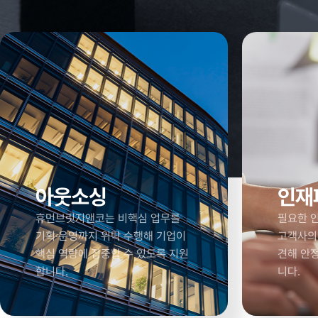
아웃소싱
인재
휴먼브릿지앤코는 비핵심 업무를
필요한 인
기획·운영까지 위탁 수행해 기업이
고객사의
핵심 역량에 집중할 수 있도록 지원
견해 안
합니다.
니다.