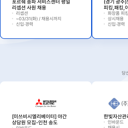
포르쉐 송파 서비스센터 평일
(경기 광주
리셉션 사원 채용
피킹,패킹,
리셉션
화장품 피킹
~03/31(화) / 채용시까지
상시채용
신입·경력
신입·경력
당
[미쓰비시엘리베이터] 야간
한빛자산관
상담원 모집-인천 송도
인바운드
채용시