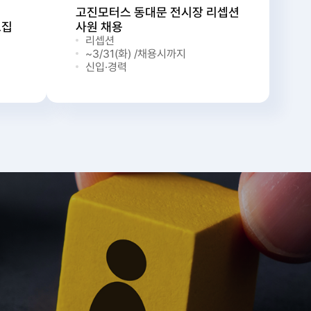
고진모터스 동대문 전시장 리셉션
모집
사원 채용
리셉션
~3/31(화) /채용시까지
신입·경력