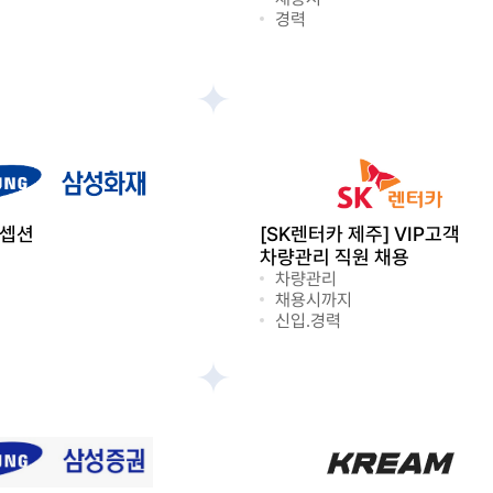
경력
리셉션
[SK렌터카 제주] VIP고객
차량관리 직원 채용
차량관리
채용시까지
신입.경력