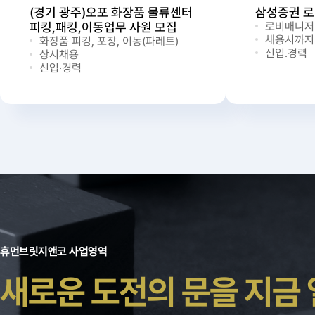
(경기 광주)오포 화장품 물류센터
삼성증권 
피킹,패킹,이동업무 사원 모집
로비매니저
채용시까지
화장품 피킹, 포장, 이동(파레트)
신입.경력
상시채용
신입·경력
휴먼브릿지앤코 사업영역
새로운 도전의 문을 지금