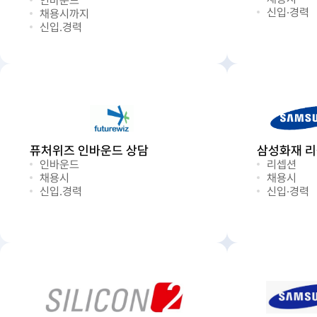
인바운드
신입·경력
채용시까지
신입.경력
퓨처위즈 인바운드 상담
삼성화재 
인바운드
리셉션
채용시
채용시
신입.경력
신입·경력