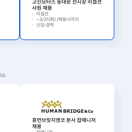
고진모터스 동대문 전시장 리셉션
사원 채용
리셉션
~3/31(화) /채용시까지
신입·경력
요.
휴먼브릿지앤코 본사 잡매니저
채용