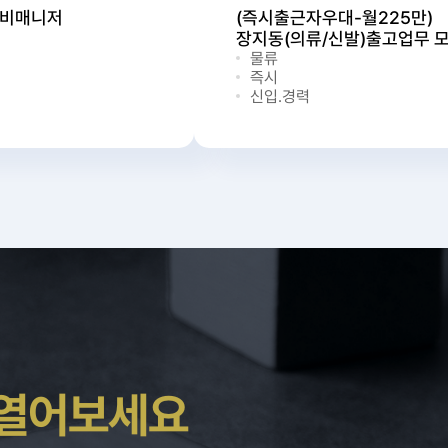
로비매니저
(즉시출근자우대-월225만)
장지동(의류/신발)출고업무 
물류
즉시
신입.경력
 열어보세요