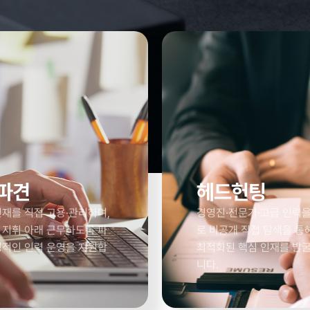
파견
헤드헌팅
재를 직접 고용·관리하며,
경영진·전문가·고급 인력
 지휘 아래 근무하도록 파
로 비공개 직접 탐색을 통
정적인 인력 운영을 지원합
최적화된 핵심 인재를 발
니다.