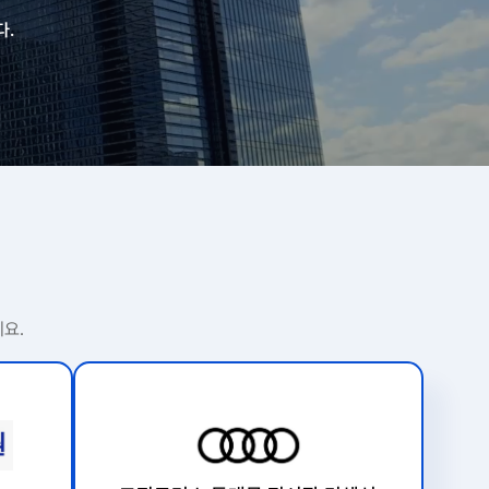
다.
요.