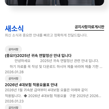
새소식
공지사항
자료게시판
최신 소식과 중요한 안내를 빠르고 정확하게 전달드립니다.
공지사항
{중요!!}2025년 귀속 연말정산 안내 입니다
안녕하세요 2025년 귀속 연말정산 관련 안내 입니다.
하기 자료를 꼭 작성 및 다운로드 하시어 제출 바라며 제출 기한 꼭
2026.01.28
지켜 주시길 바랍니다. 1. 근로자 확인 사항 작성(첨부된 자료
다운로드 한 후 꼭 체크), 주민등록 등본, 가족관계증명서 제출
공지사항
- 필수제출서류 - 근로자 확인사항 작성 시 부양가족의
2026년 4대보험 적용요율표 안내
소득요건은 회계(인사)팀에서 파악할 수 없으니 반 드시 근로자 본인이
2026년 1월 귀속분 급여부터 4대보험 요율은 아래와 같이
부양가족의 소득금액이 100만원 이하(근로소득만 있는 자는 총급여
적용됩니다. ◆ 2026년 4대보험 적용요율 구분 2025년 2026년
2026.01.23
액 500만원이하)인지 여부를 확인하셔야 합니다. -
국민연금 (인상) 9% (근로자, 사업주 각각 4.5% 부담) 9.5% (근로자,
가족관계증명서는 배우자와 본인을 기준으로 3대만 표시되므로
사업주 각각 4.75% 부담) 건강보험 (인상) 7.09% (근로자, 사업주
공지사항