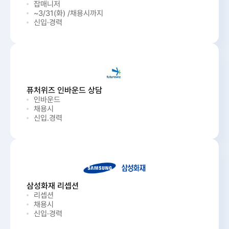
잡매니저
~3/31(화) /채용시까지
신입·경력
퓨처위즈 인바운드 상담
인바운드
채용시
신입.경력
삼성화재 리셉션
리셉션
채용시
신입·경력