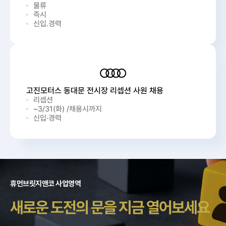
물류
즉시
신입.경력
고진모터스 동대문 전시장 리셉션 사원 채용
리셉션
~3/31(화) /채용시까지
신입·경력
휴먼브릿지앤코 사업영역
새로운 도전의 문을 지금 열어보세요