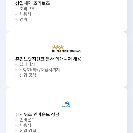
삼일제약 조리보조
조리보조
채용시
경력
휴먼브릿지앤코 본사 잡매니저 채용
잡매니저
~3/31(화) /채용시까지
신입·경력
퓨처위즈 인바운드 상담
인바운드
채용시
신입.경력